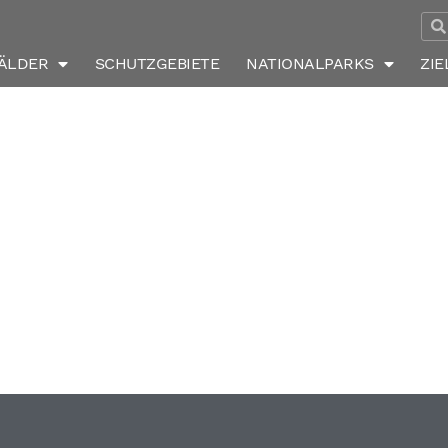
nalpark_spessart
ÄLDER
SCHUTZGEBIETE
NATIONALPARKS
ZIE