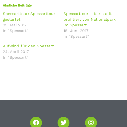
Ähnliche Beiträge
Spessarttour: Spessarttour
Spessarttour – Karlstadt
gestartet
profitiert von Nationalpark
25. Mai 2017
im Spessart
In "Spessart"
18. Juni 2017
In "Spessart"
Aufwind für den Spessart
24. April 2017
In "Spessart"