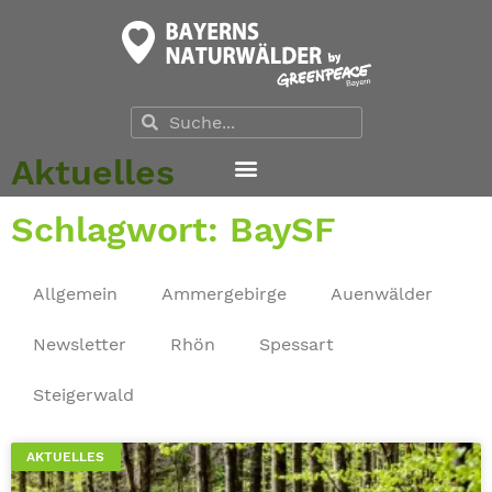
Aktuelles
Schlagwort: BaySF
Allgemein
Ammergebirge
Auenwälder
Newsletter
Rhön
Spessart
Steigerwald
AKTUELLES